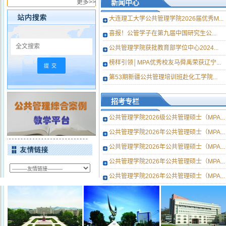
更多>>
新闻中心
[2024/05/30]
大连理工大学公共管理学院2026届优秀M...
大连理工大学人文与社会科
喜报！公管学子在第九届中国研究生公...
学学部自聘工作人员招聘启事
公共管理学院获批教育部学位中心2024...
[2022/08/24]
榜样引领│MPA优秀校友马舜禹荣获辽宁...
关于大连理工大学MPA教育
第53期新疆公共管理培训班赴化工学院...
中心推荐全省干部教育系统优秀
教师的公示
[2016/11/23]
招考专栏
MPA教育中心2015年暑假及
公共管理学院2026级公共管理硕士（MPA...
反法西斯战争胜利70周年纪念日
放假值班安排
[2015/07/21]
公共管理学院2026年公共管理硕士（MPA...
公共管理学院2026年公共管理硕士（MPA...
转研究生院“大连理工大学
公共管理学院2026年公共管理硕士（MPA...
2015年硕士生入学考试考生参
加复试初试成绩基本要求”
公共管理学院2026年公共管理硕士（MPA...
[2015/03/09]