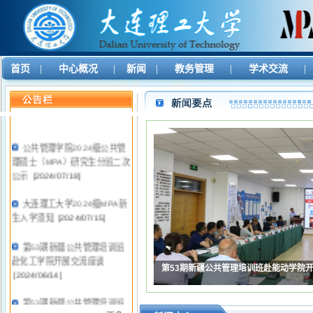
首页
|
中心概况
|
新闻
|
教务管理
|
学术交流
|
公共管理学院2024级公共管
理硕士（MPA）研究生分班二次
公示
[2024/07/18]
大连理工大学2024级MPA新
生入学须知
[2024/07/15]
第53期新疆公共管理培训班
赴化工学院开展交流座谈
教指委专家谢佳宏做客学院MPA人才培
[2024/06/14]
第53期新疆公共管理培训班
赴能动学院开展交流座谈